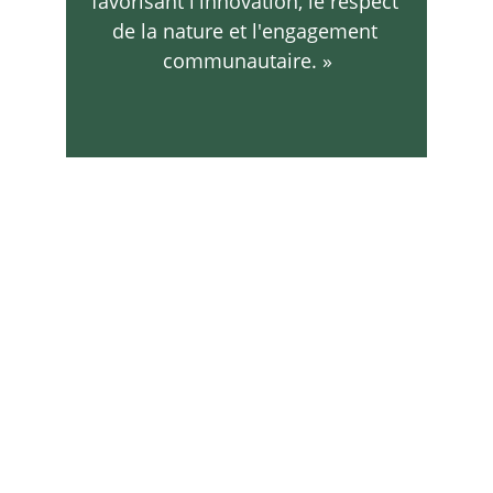
favorisant l'innovation, le respect 
de la nature et l'engagement 
communautaire. »
Melissa KAVIRA ILUNGA
FARSOL
Let us solve your problem!
CONTACT
contact@farsol.org
+243974869075